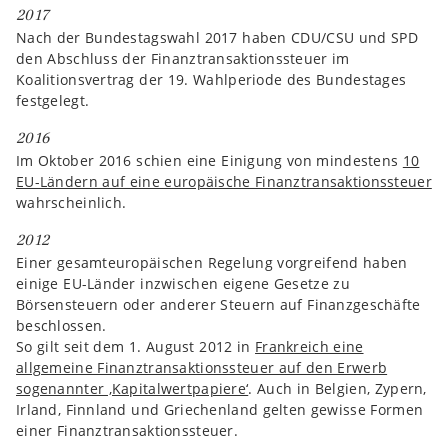
2017
Nach der Bundestagswahl 2017 haben CDU/CSU und SPD
den Abschluss der Finanztransaktionssteuer im
Koalitionsvertrag der 19. Wahlperiode des Bundestages
festgelegt.
2016
Im Oktober 2016 schien eine Einigung von mindestens
10
EU-Ländern auf eine europäische Finanztransaktionssteuer
wahrscheinlich.
2012
Einer gesamteuropäischen Regelung vorgreifend haben
einige EU-Länder inzwischen eigene Gesetze zu
Börsensteuern oder anderer Steuern auf Finanzgeschäfte
beschlossen.
So gilt seit dem 1. August 2012 in
Frankreich eine
allgemeine Finanztransaktionssteuer auf den Erwerb
sogenannter ‚Kapitalwertpapiere‘
. Auch in Belgien, Zypern,
Irland, Finnland und Griechenland gelten gewisse Formen
einer Finanztransaktionssteuer.