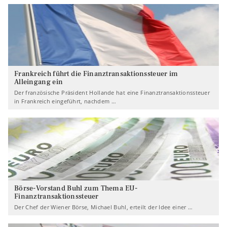
Frankreich führt die Finanztransaktionssteuer im
Alleingang ein
Der französische Präsident Hollande hat eine Finanztransaktionssteuer
in Frankreich eingeführt, nachdem …
Börse-Vorstand Buhl zum Thema EU-
Finanztransaktionssteuer
Der Chef der Wiener Börse, Michael Buhl, erteilt der Idee einer …