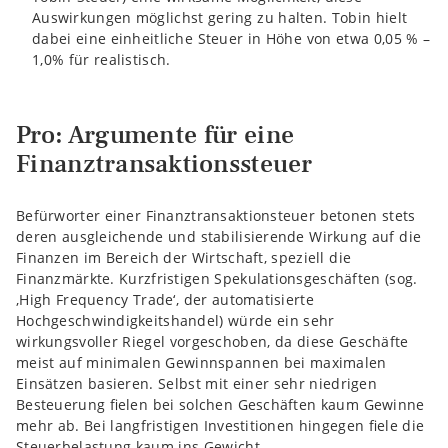
Auswirkungen möglichst gering zu halten. Tobin hielt
dabei eine einheitliche Steuer in Höhe von etwa 0,05 % –
1,0% für realistisch.
Pro: Argumente für eine
Finanztransaktionssteuer
Befürworter einer Finanztransaktionsteuer betonen stets
deren ausgleichende und stabilisierende Wirkung auf die
Finanzen im Bereich der Wirtschaft, speziell die
Finanzmärkte. Kurzfristigen Spekulationsgeschäften (sog.
‚High Frequency Trade‘, der automatisierte
Hochgeschwindigkeitshandel) würde ein sehr
wirkungsvoller Riegel vorgeschoben, da diese Geschäfte
meist auf minimalen Gewinnspannen bei maximalen
Einsätzen basieren. Selbst mit einer sehr niedrigen
Besteuerung fielen bei solchen Geschäften kaum Gewinne
mehr ab. Bei langfristigen Investitionen hingegen fiele die
Steuerbelastung kaum ins Gewicht.