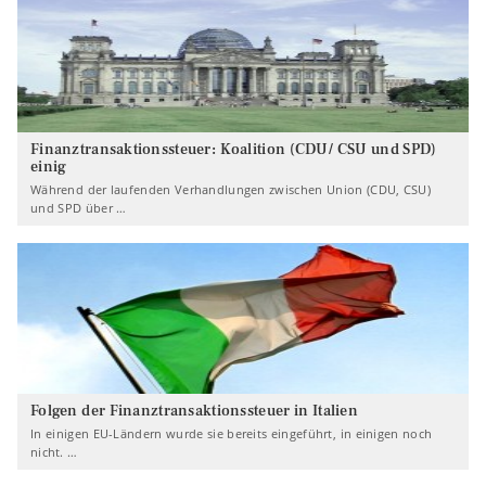
Finanztransaktionssteuer: Koalition (CDU/ CSU und SPD)
einig
Während der laufenden Verhandlungen zwischen Union (CDU, CSU)
und SPD über …
Folgen der Finanztransaktionssteuer in Italien
In einigen EU-Ländern wurde sie bereits eingeführt, in einigen noch
nicht. …