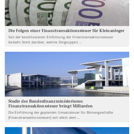
Die Folgen einer Finanztransaktionssteuer für Kleinanleger
Seit der beschlossenen Einführung der Finanztransaktionssteuer
besteht Streit darüber, welche Zielgruppen …
Studie des Bundesfinanzministeriums:
Finanztransaktionssteuer bringt Milliarden
Die Einführung der geplanten Umsatzsteuer für Börsengeschäfte
(Finanztransaktionssteuer) soll allein dem …