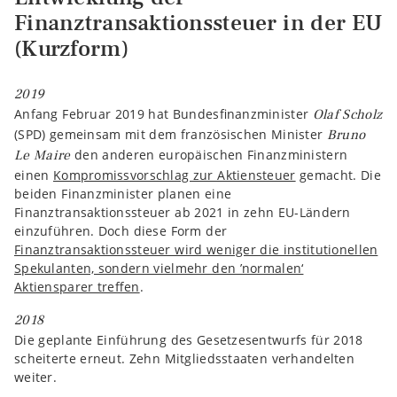
Finanztransaktionssteuer in der EU
(Kurzform)
2019
Anfang Februar 2019 hat Bundesfinanzminister
Olaf Scholz
(SPD) gemeinsam mit dem französischen Minister
Bruno
Le Maire
den anderen europäischen Finanzministern
einen
Kompromissvorschlag zur Aktiensteuer
gemacht. Die
beiden Finanzminister planen eine
Finanztransaktionssteuer ab 2021 in zehn EU-Ländern
einzuführen. Doch diese Form der
Finanztransaktionssteuer wird weniger die institutionellen
Spekulanten, sondern vielmehr den ’normalen‘
Aktiensparer treffen
.
2018
Die geplante Einführung des Gesetzesentwurfs für 2018
scheiterte erneut. Zehn Mitgliedsstaaten verhandelten
weiter.