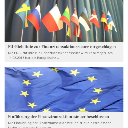
EU-Richtlinie zur Finanztransaktionssteuer vorgeschlagen
Die EU-Richtlinie zur Finanztransaktionssteuer wird konkret(er). Am
14.02.2013 hat die Europäische …
Einführung der Finanztransaktionssteuer beschlossen
Die Einführung der Finanztransaktionssteuer ist nun beschlossene
Sache, zumindest für einige …