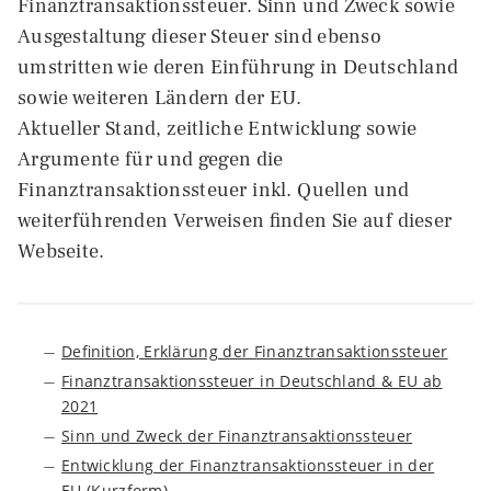
Finanztransaktionssteuer. Sinn und Zweck sowie
Ausgestaltung dieser Steuer sind ebenso
umstritten wie deren Einführung in Deutschland
sowie weiteren Ländern der EU.
Aktueller Stand, zeitliche Entwicklung sowie
Argumente für und gegen die
Finanztransaktionssteuer inkl. Quellen und
weiterführenden Verweisen finden Sie auf dieser
Webseite.
Definition, Erklärung der Finanztransaktionssteuer
Finanztransaktionssteuer in Deutschland & EU ab
2021
Sinn und Zweck der Finanztransaktionssteuer
Entwicklung der Finanztransaktionssteuer in der
EU (Kurzform)