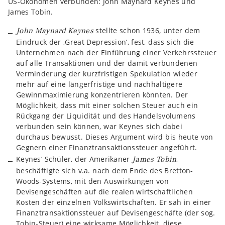
US-Ökonomen verbunden: John Maynard Keynes und
James Tobin.
John Maynard Keynes
stellte schon 1936, unter dem
Eindruck der ‚Great Depression‘, fest, dass sich die
Unternehmen nach der Einführung einer Verkehrssteuer
auf alle Transaktionen und der damit verbundenen
Verminderung der kurzfristigen Spekulation wieder
mehr auf eine längerfristige und nachhaltigere
Gewinnmaximierung konzentrieren könnten. Der
Möglichkeit, dass mit einer solchen Steuer auch ein
Rückgang der Liquidität und des Handelsvolumens
verbunden sein können, war Keynes sich dabei
durchaus bewusst. Dieses Argument wird bis heute von
Gegnern einer Finanztransaktionssteuer angeführt.
Keynes‘ Schüler, der Amerikaner
James Tobin
,
beschäftigte sich v.a. nach dem Ende des Bretton-
Woods-Systems, mit den Auswirkungen von
Devisengeschäften auf die realen wirtschaftlichen
Kosten der einzelnen Volkswirtschaften. Er sah in einer
Finanztransaktionssteuer auf Devisengeschäfte (der sog.
Tobin-Steuer) eine wirksame Möglichkeit, diese