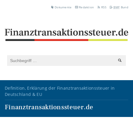
Dokumente
Redaktion
RSS
BMF
Bund
Definition, Erklärung der Finanztransaktionssteuer in
Deutschland & EU
Finanztransaktionssteuer.de