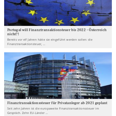
Portugal will Finanztransaktionsteuer bis 2022 – Österreich
nicht?!
Bereits vor elf Jahren hätte sie eingeführt werden sollen: die
Finanztransaktionsteuer, …
Finanztransaktionssteuer für Privatanleger ab 2021 geplant
Seit zehn Jahren ist die europaweite Finanztransaktionssteuer im
Gespräch. Zehn EU-Länder …