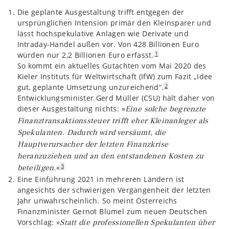
Die geplante Ausgestaltung trifft entgegen der
ursprünglichen Intension primär den Kleinsparer und
lässt hochspekulative Anlagen wie Derivate und
Intraday-Handel außen vor. Von 428 Billionen Euro
1
würden nur 2,2 Billionen Euro erfasst.
So kommt ein aktuelles Gutachten vom Mai 2020 des
Kieler Instituts für Weltwirtschaft (IfW) zum Fazit „Idee
2
gut, geplante Umsetzung unzureichend“.
Entwicklungsminister Gerd Müller (CSU) hält daher von
dieser Ausgestaltung nichts: »
Eine solche begrenzte
Finanztransaktionssteuer trifft eher Kleinanleger als
Spekulanten. Dadurch wird versäumt, die
Hauptverursacher der letzten Finanzkrise
heranzuziehen und an den entstandenen Kosten zu
3
beteiligen.
«
Eine Einführung 2021 in mehreren Ländern ist
angesichts der schwierigen Vergangenheit der letzten
Jahr unwahrscheinlich. So meint Österreichs
Finanzminister Gernot Blümel zum neuen Deutschen
Vorschlag: »
Statt die professionellen Spekulanten über