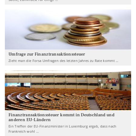
Umfrage zur Finanztransaktionssteuer
Zieht man die Forsa Umfragen des letzten Jahres zu Rate kommt …
Finanztransaktionssteuer kommt in Deutschland und
anderen EU-Ländern
Ein Treffen der EU-Finanzminister in Luxemburg ergab, dass nach
Frankreich wohl …